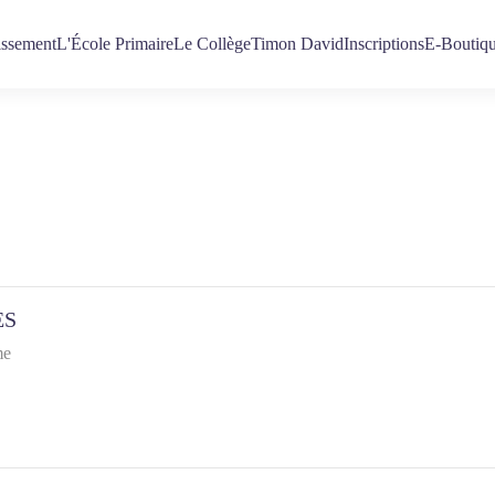
issement
L'École Primaire
Le Collège
Timon David
Inscriptions
E-Boutiq
ES
me