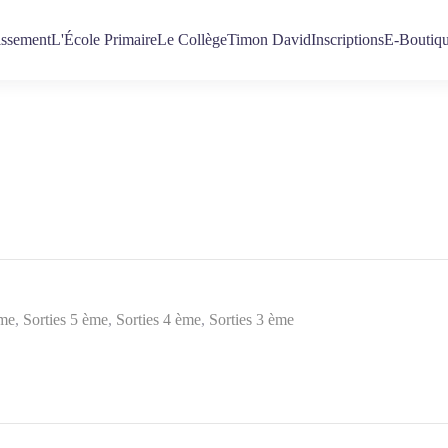
issement
L'École Primaire
Le Collège
Timon David
Inscriptions
E-Boutiq
ème
Sorties 5 ème
Sorties 4 ème
Sorties 3 ème