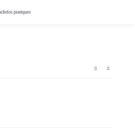
ue
Infos pratiques
Search
Sign In