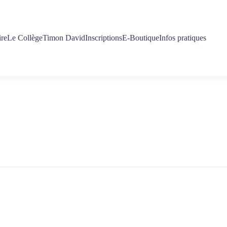
ire
Le Collège
Timon David
Inscriptions
E-Boutique
Infos pratiques