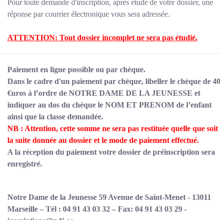
OP
Pour toute demande d'inscription, après étude de votre dossier, une
réponse par courrier électronique vous sera adressée.
ATTENTION: Tout dossier incomplet ne sera pas étudié.
Paiement en ligne possible ou par chèque.
Dans le cadre d'un paiement par chèque, libeller le chèque de 4
€uros à l’ordre de NOTRE DAME DE LA JEUNESSE et
indiquer au dos du chèque le NOM ET PRENOM de l’enfant
ainsi que la classe demandée.
NB : Attention, cette somme ne sera pas restituée quelle que soit
la suite donnée au dossier et le mode de paiement effectué.
A la réception du paiement votre dossier de préinscription sera
enregistré.
Notre Dame de la Jeunesse 59 Avenue de Saint-Menet - 13011
Marseille – Tél : 04 91 43 03 32 – Fax: 04 91 43 03 29 -