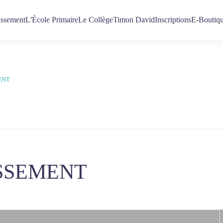
issement
L'École Primaire
Le Collège
Timon David
Inscriptions
E-Boutiq
ENT
ISSEMENT