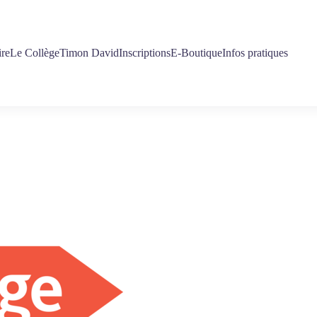
ire
Le Collège
Timon David
Inscriptions
E-Boutique
Infos pratiques