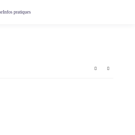
ue
Infos pratiques
Search
Sign In