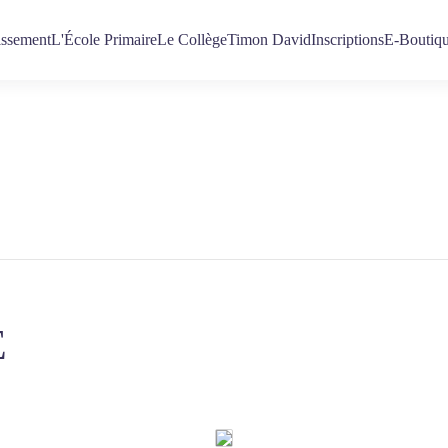
issement
L'École Primaire
Le Collège
Timon David
Inscriptions
E-Boutiq
E